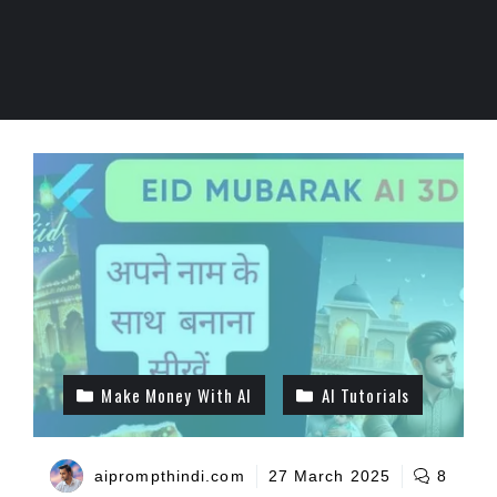
Make Money With AI
AI Tutorials
aiprompthindi.com
27 March 2025
8