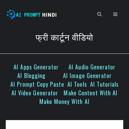
Skip
to
Men
content
फ्री कार्टून वीडियो
AI Apps Generator
AI Audio Generator
AI Blogging
AI Image Generator
AI Prompt Copy Paste
AI Tools
AI Tutorials
AI Video Generator
Make Content With AI
Make Money With AI