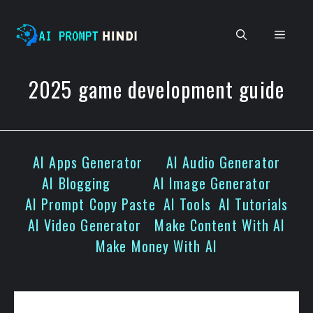
Skip
to
Men
content
2025 game development guide
AI Apps Generator
AI Audio Generator
AI Blogging
AI Image Generator
AI Prompt Copy Paste
AI Tools
AI Tutorials
AI Video Generator
Make Content With AI
Make Money With AI