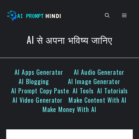
Skip
to
Men
content
AI से अपना भविष्य जानिए
AI Apps Generator
AI Audio Generator
AI Blogging
AI Image Generator
AI Prompt Copy Paste
AI Tools
AI Tutorials
AI Video Generator
Make Content With AI
Make Money With AI