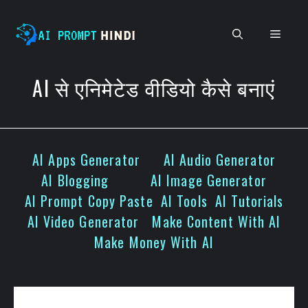
Skip
to
Men
content
AI से एनिमेटेड वीडियो कैसे बनाएं
AI Apps Generator
AI Audio Generator
AI Blogging
AI Image Generator
AI Prompt Copy Paste
AI Tools
AI Tutorials
AI Video Generator
Make Content With AI
Make Money With AI