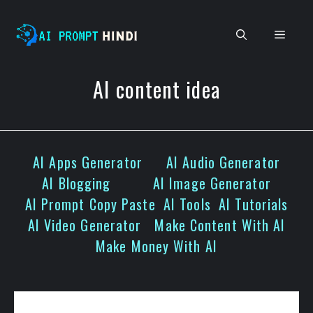
Skip
to
Men
content
AI content idea
AI Apps Generator
AI Audio Generator
AI Blogging
AI Image Generator
AI Prompt Copy Paste
AI Tools
AI Tutorials
AI Video Generator
Make Content With AI
Make Money With AI